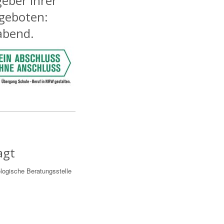
geber ihrer
ngeboten:
abend.
agt
logische Beratungsstelle