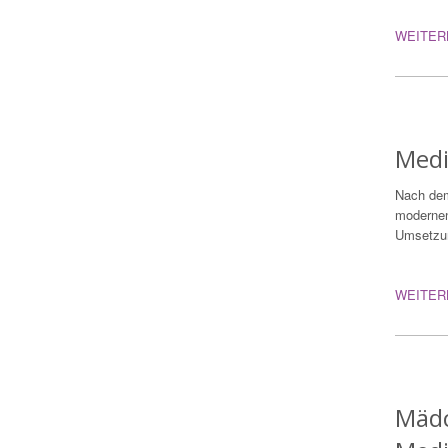
WEITER
Med
Nach dem
modernen
Umsetzun
WEITER
Mädc