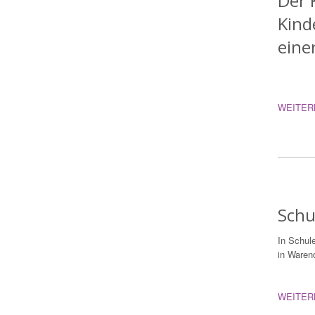
Der 
Kind
eine
WEITER
Schu
In Schul
in Warend
WEITER