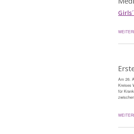
Med
Girls
WEITER
Erst
Am 26. Ap
Kreises W
für Krank
zwischen
WEITER