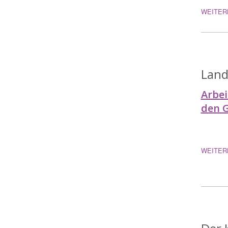
WEITER
Land
Arbei
den 
WEITER